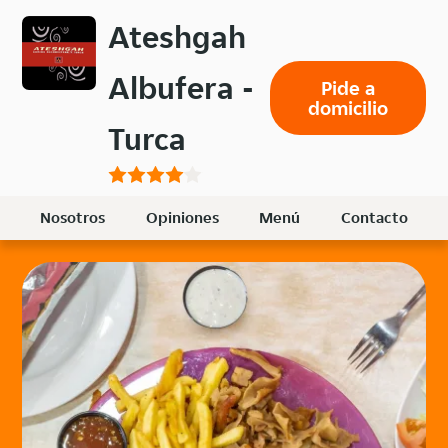
Volver
Ateshgah
al
menú
Albufera -
Pide a
principal
domicilio
Turca
Nosotros
Opiniones
Menú
Contacto